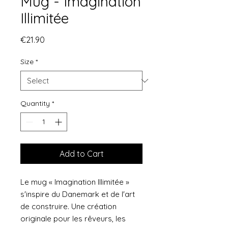
Mug - Imagination
Illimitée
Price
€21.90
Size
*
Quantity
*
Add to Cart
Le mug « Imagination Illimitée »
s'inspire du Danemark et de l'art
de construire. Une création
originale pour les rêveurs, les