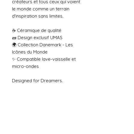
créateurs et tous ceux qui voient
le monde comme un terrain
d'inspiration sans limites.
☕ Céramique de qualité
🧱 Design exclusif UMAS
🌍 Collection Danemark - Les
Icônes du Monde
✨ Compatible lave-vaisselle et
micro-ondes
Designed for Dreamers.
No Reviews Yet
Share your thoughts. Be the first to
leave a review.