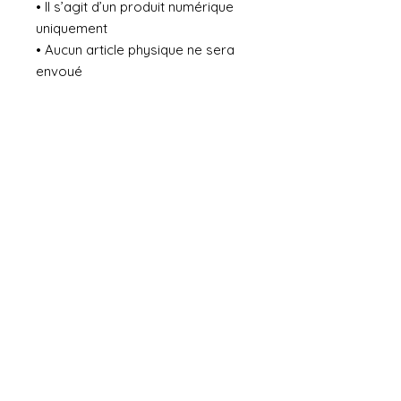
• Il s’agit d’un produit numérique
uniquement
• Aucun article physique ne sera
envoyé
• Le téléchargement est
disponible immédiatement après
l’achat
No Reviews Yet
Share your thoughts. Be the first to
leave a review.
Leave a Review
General terms and conditions of sale