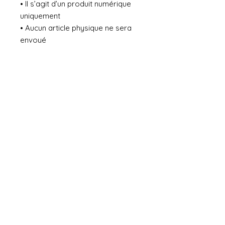
• Il s’agit d’un produit numérique
uniquement
• Aucun article physique ne sera
envoyé
• Le téléchargement est
disponible immédiatement après
l’achat
No Reviews Yet
Share your thoughts. Be the first to
leave a review.
Leave a Review
General terms and conditions of sale