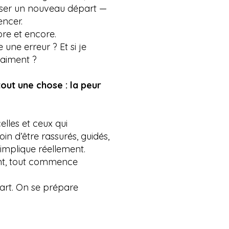
d’oser un nouveau départ —
ncer.
re et encore.
une erreur ? Et si je
raiment ?
tout une chose : la peur
elles et ceux qui
in d’être rassurés, guidés,
mplique réellement.
nt, tout commence
rt. On se prépare