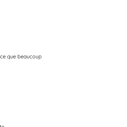
ur ce que beaucoup
.
e.