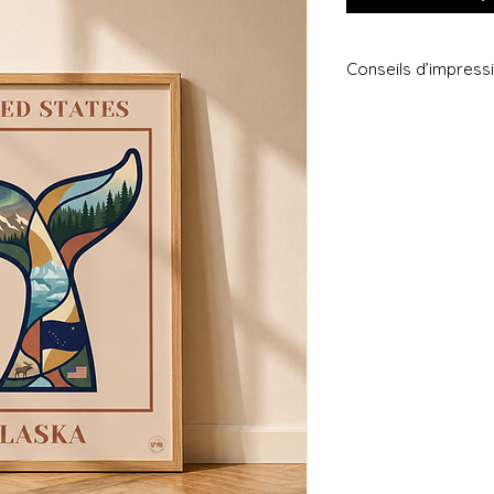
Conseils d’impress
Pour sublimer votre 
recommandons une i
épais, texturé ou p
rendu plus net, prof