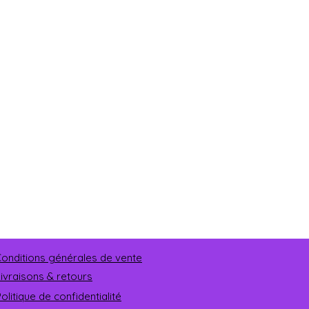
onditions générales de vente
Livraisons & retours
olitique de confidentialité