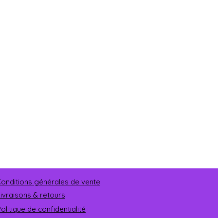
onditions générales de vente
Livraisons & retours
olitique de confidentialité