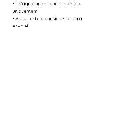
• Il s’agit d’un produit numérique
uniquement
• Aucun article physique ne sera
envoyé
• Le téléchargement est
disponible immédiatement après
l’achat
Aucun avis pour le moment
Partagez votre expérience, soyez le
premier à laisser un avis.
Laisser un avis
Conditions générales de vente